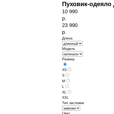
Пуховик-одеяло
10 990
р.
23 990
р.
Длина
Модель
Размер
XS
S
M
L
XL
XXL
Тип застежки
Цвет