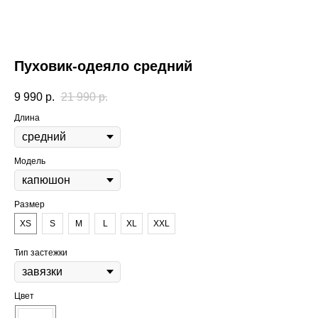
Пуховик-одеяло средний
9 990
р.
21 990
р.
Длина
Модель
Размер
XS
S
M
L
XL
XXL
Тип застежки
Цвет